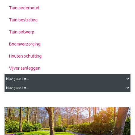
Tuin onderhoud
Tuin bestrating
Tuin ontwerp
Boomverzorging
Houten schutting
Vijver aanleggen