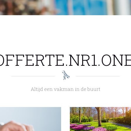
OFFERTE.NR1.ONE
Altijd een vakman in de buurt