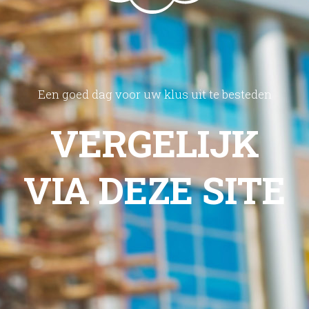
Een goed dag voor uw klus uit te besteden
VERGELIJK
VIA DEZE SITE