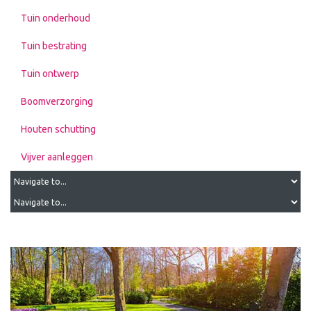
Tuin onderhoud
Tuin bestrating
Tuin ontwerp
Boomverzorging
Houten schutting
Vijver aanleggen