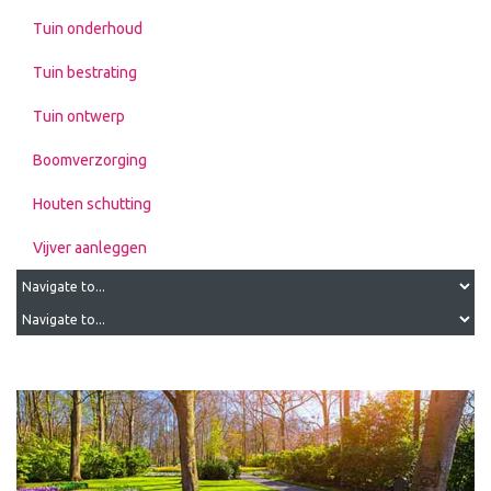
Tuin onderhoud
Tuin bestrating
Tuin ontwerp
Boomverzorging
Houten schutting
Vijver aanleggen