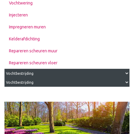
Vochtwering
Injecteren
Impregneren muren
Kelderafdichting
Repareren scheuren muur
Repareren scheuren vloer