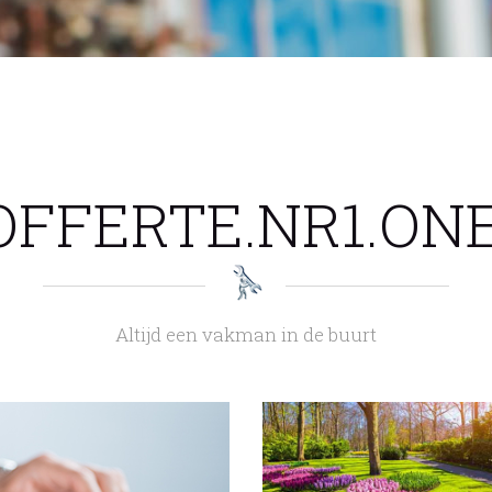
OFFERTE.NR1.ONE
Altijd een vakman in de buurt