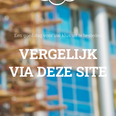
Een goed dag voor uw klus uit te besteden
VERGELIJK
VIA DEZE SITE